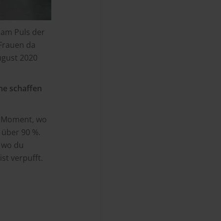
 am Puls der
 Frauen da
ugust 2020
ine schaffen
r Moment, wo
 über 90 %.
 wo du
ist verpufft.