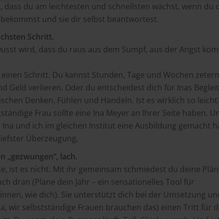
, dass du am leichtesten und schnellsten wächst, wenn du d
t bekommst und sie dir selbst beantwortest.
chsten Schritt.
usst wird, dass du raus aus dem Sumpf, aus der Angst kom
 einen Schritt. Du kannst Stunden, Tage und Wochen zeter
d Geld verlieren. Oder du entscheidest dich für Inas Begle
chen Denken, Fühlen und Handeln. Ist es wirklich so leicht? 
stständige Frau sollte eine Ina Meyer an Ihrer Seite haben. 
il Ina und ich im gleichen Institut eine Ausbildung gemacht 
iefster Überzeugung,
 „gezwungen“, lach.
e, ist es nicht. Mit ihr gemeinsam schmiedest du deine Pläne
ch dran (Plane dein Jahr – ein sensationelles Tool für
nen, wie dich). Sie unterstützt dich bei der Umsetzung und
a, wir selbstständige Frauen brauchen das) einen Tritt für 