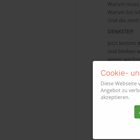
Warum muss i
Warum bin ic
Und die zentra
DENKSTE!!!
Jetzt kommt di
und bleiben w
weiter wachse
diesem Momen
Cookie- un
Sie zieht dic
Diese Webseite 
Sie reicht di
Angebot zu verbe
Arm, weil sie 
akzeptieren.
Frau der 1.00
brauchst, ein
dein Business.
Zwischentöne, 
du noch nicht 