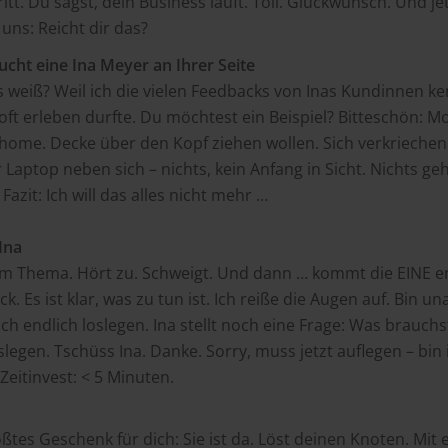
tt. Du sagst, dein Business läuft. Toll. Glückwunsch. Und je
 uns: Reicht dir das?
ucht eine Ina Meyer an Ihrer Seite
 weiß? Weil ich die vielen Feedbacks von Inas Kundinnen ke
t oft erleben durfte. Du möchtest ein Beispiel? Bitteschön:
ome. Decke über den Kopf ziehen wollen. Sich verkriechen
Laptop neben sich – nichts, kein Anfang in Sicht. Nichts geh
Fazit: Ich will das alles nicht mehr …
Ina
t im Thema. Hört zu. Schweigt. Und dann … kommt die EINE 
k. Es ist klar, was zu tun ist. Ich reiße die Augen auf. Bin u
och endlich loslegen. Ina stellt noch eine Frage: Was brauchst
oslegen. Tschüss Ina. Danke. Sorry, muss jetzt auflegen – bin
Zeitinvest: < 5 Minuten.
ößtes Geschenk für dich: Sie ist da. Löst deinen Knoten. Mit