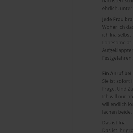
nächsten Schri
ehrlich, unter
Jede Frau bra
Woher ich das
ich Ina selbs
Lonesome at h
Aufgeklappter 
Festgefahren. 
Ein Anruf bei 
Sie ist sofor
Frage. Und Zac
Ich will nur n
will endlich l
lachen beide. 
Das ist Ina
Das ist ihr gr