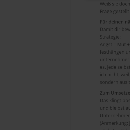
Weiß sie doch
Frage gestell
Für deinen nä
Damit dir bew
Strategie:
Angst = Mut +
festhängen un
unternehmeris
es. Jede selb
ich nicht, we
sondern aus t
Zum Umsetzen
Das klingt bös
und bleibst au
Unternehmerin
(Anmerkung: J