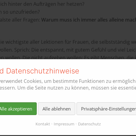
ch hinter den Aufträgen her hetzen?
h so unzufrieden?
lste aller Fragen:
Warum muss ich immer alles alleine mac
e wichtigste aller Lektionen für Frauen, die selbstständig w
ollen. Sprich: Die entspannt, mit gutem Gefühl und viel Leic
n wollen. Die nicht aufgeben wollen: Es gibt Menschen, die 
t an deiner Seite sind und bleiben.
Menschen, wie Ina Mey
d Datenschutzhinweise
h aus dem Sumpf mit nur einer – der richtigen – Frage.
verwendet Cookies, um bestimmte Funktionen zu ermöglic
r nicht den Finger, sondern die Hand und wenn es nötig ist 
ssern. Um die Seite nutzen zu können, müssen sie essentie
dein Telefonjoker ist, wenn du nicht mehr weiter weißt. Sie is
0 Antworten. Denn egal, ob du den kurzen Impuls von 5 Mi
e Stunde Online-Coaching oder einen ganzen Tag Auszeit fü
Alle akzeptieren
Alle ablehnen
Privatsphäre-Einstellunge
 Ina ist für dich da. Sie hört dir zu. Sie hört genau hin. Wac
deine Gestik, deine Mimik. Sie sieht dich. Und Sie sieht die
Kontakt
Impressum
Datenschutz
einmal ahnst. Doch sie verrät sie dir noch nicht. Denn sie is