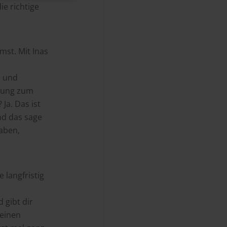
ie richtige
mst. Mit Inas
n und
itung zum
Ja. Das ist
Und das sage
haben,
 langfristig
 gibt dir
deinen