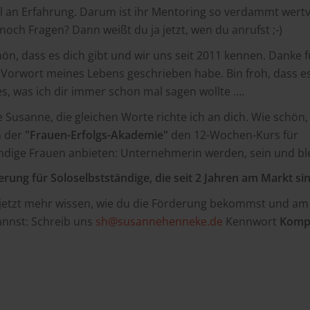
an Erfahrung. Darum ist ihr Mentoring so verdammt wertvoll
noch Fragen? Dann weißt du ja jetzt, wen du anrufst ;-)
hön, dass es dich gibt und wir uns seit 2011 kennen. Danke f
. Vorwort meines Lebens geschrieben habe. Bin froh, dass es 
es, was ich dir immer schon mal sagen wollte ….
 Susanne, die gleichen Worte richte ich an dich. Wie schön,
n der
"Frauen-Erfolgs-Akademie"
den 12-Wochen-Kurs für
ndige Frauen anbieten: Unternehmerin werden, sein und bl
rung für Soloselbstständige, die seit 2 Jahren am Markt sin
jetzt mehr wissen, wie du die Förderung bekommst und am
annst: Schreib uns
sh@susannehenneke.de
Kennwort
Komp