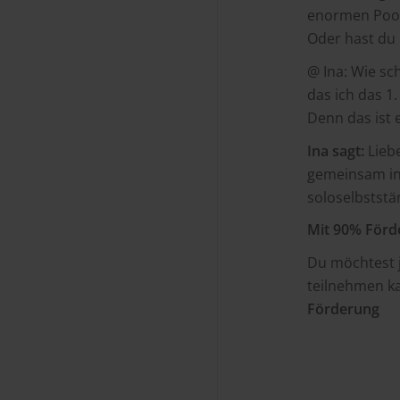
enormen Pool 
Oder hast du 
@ Ina: Wie sc
das ich das 1
Denn das ist 
Ina sagt:
Liebe
gemeinsam i
soloselbststä
Mit 90% Förde
Du möchtest 
teilnehmen k
Förderung