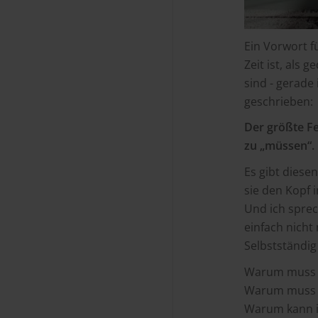
Ein Vorwort f
Zeit ist, als
sind - gerade
geschrieben:
Der größte Feh
zu „müssen“.
Es gibt dies
sie den Kopf 
Und ich spre
einfach nicht 
Selbstständig
Warum muss 
Warum muss e
Warum kann i