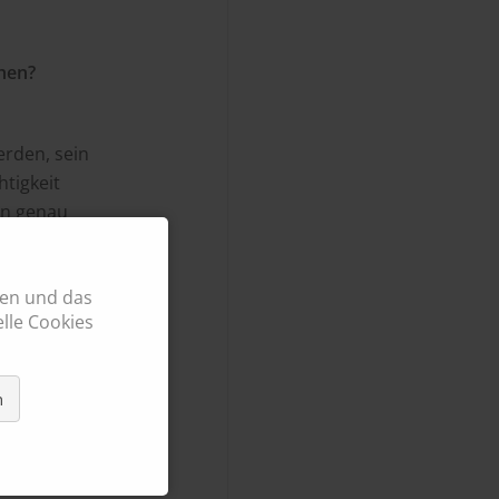
hen?
erden, sein
htigkeit
in genau
er aus Jork.
hen und das
den ganzen
lle Cookies
t für mich die
nuten
r dich und
n
ht über deine
 Lösung, die
t schlau.