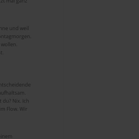
tzt mal ganz
nne und weil
 Montagmorgen.
 wollen.
t.
entscheidende
naufhaltsam.
 du? Nix. Ich
 im Flow. Wir
 einem