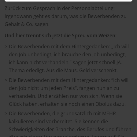
Zurück zum Gespräch in der Personalabteilung:
Irgendwann geht es darum, was die Bewerbenden zu
Gehalt & Co. sagen.
Und hier trennt sich jetzt die Spreu vom Weizen:
Die Bewerbenden mit dem Hintergedanken
:
„Ich will
den Job unbedingt, ich brauche den Job unbedingt,
ich kann nicht verhandeln
.
“ sagen jetzt schnell JA.
Thema erledigt. Aus die Maus. Geld verschenkt.
Die Bewerbenden mit dem Hintergedanken
:
“Ich will
den Job nicht um jeden Preis“, fangen nun an zu
verhandeln. Und erzählen nur von sich. Wenn sie
Glück haben, erhalten sie noch einen Obolus dazu.
Die Bewerbenden, die grundsätzlich mit MEHR
kalkulieren sind vorbereitet. Sie kennen die
Schwierigkeiten der Branche, des Berufes und führen