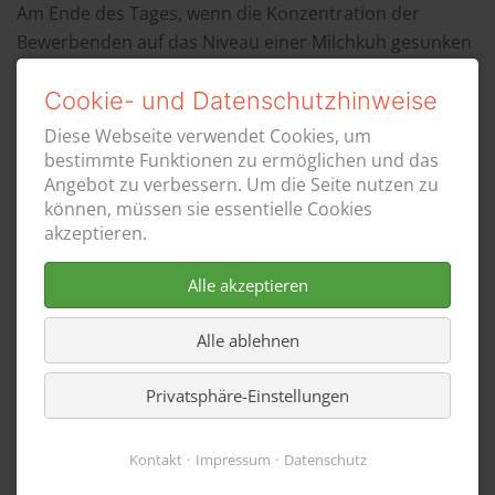
Am Ende des Tages, wenn die Konzentration der
Bewerbenden auf das Niveau einer Milchkuh gesunken
ist, kommt der wichtigste Part: Die Personalabteilung.
Cookie- und Datenschutzhinweise
Hier geht es um das Thema Geld & Co.
Diese Webseite verwendet Cookies, um
Der fuchsige Personaler startet mit einem, wie er sagt,
bestimmte Funktionen zu ermöglichen und das
üblichen Gehalt für neue Referenten.
Angebot zu verbessern. Um die Seite nutzen zu
Dies beträgt 3000 € (Anmerkung dies ist lediglich eine
können, müssen sie essentielle Cookies
Beispielzahl).
akzeptieren.
Dann folgt eine Aufzählung von „üblichen“ ADD ONs:
Firmenwagen, auch zur privaten Nutzung, Urlaubstage,
Alle akzeptieren
zusätzliche Ausgleichstage für Wochenendarbeit und
so weiter.
Alle ablehnen
CAVE: Dies sind alles Dinge, die JEDE sich bewerbende
Privatsphäre-Einstellungen
Person erhält. Gleichzeitig ist es ein geschickter
Schachzug, da es sich ja nach sehr viel anhört.
Wenn Berufsunerfahrene dies hören, dann denken sie:
Kontakt
Impressum
Datenschutz
Toll, wau, will ich, nehme ich.