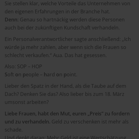
Sie stellen klar, welche Vorteile das Unternehmen von
den eigenen Erfahrungen in der Branche hat.
Denn
: Genau so hartnäckig werden diese Personen
auch bei der zukünftigen Kundschaft verhandeln.
Ein Personalverantwortlicher sagte anschließend: „Ich
würde ja mehr zahlen, aber wenn sich die Frauen so
schlecht verkaufen.“ Aua. Das hat gesessen.
Also: SOP – HOP
S
oft
o
n
p
eople –
h
ard
o
n
p
oint.
Lieber den Spatz in der Hand, als die Taube auf dem
Dach? Denken Sie das? Also lieber bis zum 18. März
umsonst arbeiten?
Liebe Frauen, habt den Mut, euren „Preis“ zu fordern
und zu verhandeln.
Geld zu verschenken ist mehr als
schade.
Und denkt daran: Mehr Geld ist eine Wertschätzung